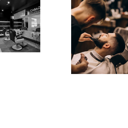
BARBER
Con un ambiente que fusiona lo clásico y lo
moderno, nuestra Sección Barber está
pensada para el cuidado masculino integral.
Aquí se realizan cortes tradicionales y
contemporáneos, afeitados precisos, y
arreglos de barba y bigote personalizados,
todo realizado con la máxima precisión y
atención al detalle.